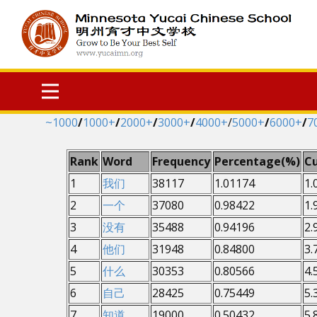
~1000
/
1000+
/
2000+
/
3000+
/
4000+
/
5000+
/
6000+
/
7
Rank
Word
Frequency
Percentage(%)
C
1
我们
38117
1.01174
1.
2
一个
37080
0.98422
1.
3
没有
35488
0.94196
2.
4
他们
31948
0.84800
3.
5
什么
30353
0.80566
4.
6
自己
28425
0.75449
5.
7
知道
19000
0.50432
5.