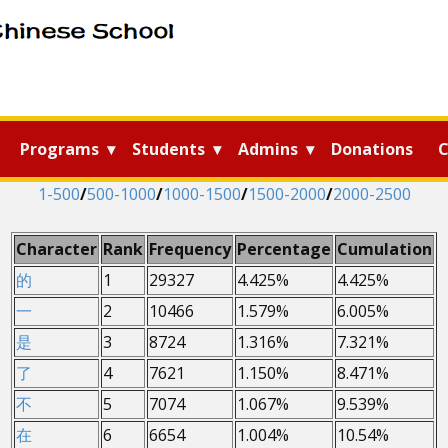
Programs
Students
Admins
Donations
C
1-500
/
500-1000
/
1000-1500
/
1500-2000
/
2000-2500
Character
Rank
Frequency
Percentage
Cumulation
的
1
29327
4.425%
4.425%
一
2
10466
1.579%
6.005%
是
3
8724
1.316%
7.321%
了
4
7621
1.150%
8.471%
不
5
7074
1.067%
9.539%
在
6
6654
1.004%
10.54%